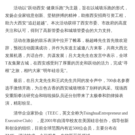
活动以“跃动西安·健康乐跑”为主题，旨在以城墙乐跑的形式，
发扬企业家锐意创新、坚韧拼搏的精神，助推西安招商引资工程，
助力大西安“追赶超越”。本次活动获得了西安市委、市政府的高度
关注和认可，得到了高新管委会和城墙管委会的大力支持。
活动在激扬的鼓乐表演中拉开了帷幕，杨超峰先生首先致欢迎
辞，预祝活动圆满成功，并作为东道主诚邀八方来客，共商大西北
发展机遇，共话合作、共谋发展；吕大龙先生在发言中表示，全球
T友集聚古城，在西安感受到了厚重的历史和跃动的活力，完成“寻
根”之旅，相约大家 “明年硅谷见”。
最后，在吕大龙先生和王武先生共同的发令声中，700余名参赛
选手激情开跑，为古色古香的西安城墙增添了别样的风采。现场西
安重阳拳法研究会和啦啦操队员还分别带来了太极拳和韵律操表
演，精彩纷呈。
清华企业家协会（TEEC，英文全称为TsinghuaEntrepreneur and
Executive Club） ，是2001年由清华校友在美国硅谷创办，倡导创新
和创业的组织，目前全球范围内有近500位会员，主要分布在