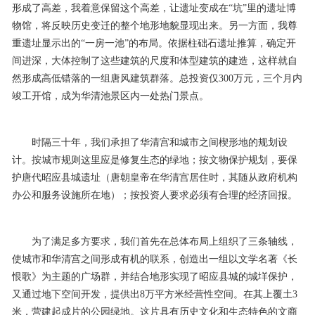
形成了高差，我着意保留这个高差，让遗址变成在“坑”里的遗址博
物馆，将反映历史变迁的整个地形地貌显现出来。另一方面，我尊
重遗址显示出的“一房一池”的布局。依据柱础石遗址推算，确定开
间进深，大体控制了这些建筑的尺度和体型建筑的建造，这样就自
然形成高低错落的一组唐风建筑群落。总投资仅300万元，三个月内
竣工开馆，成为华清池景区内一处热门景点。
时隔三十年，我们承担了华清宫和城市之间楔形地的规划设
计。按城市规则这里应是修复生态的绿地；按文物保护规划，要保
护唐代昭应县城遗址（唐朝皇帝在华清宫居住时，其随从政府机构
办公和服务设施所在地）；按投资人要求必须有合理的经济回报。
为了满足多方要求，我们首先在总体布局上组织了三条轴线，
使城市和华清宫之间形成有机的联系，创造出一组以文学名著《长
恨歌》为主题的广场群，并结合地形实现了昭应县城的城垟保护，
又通过地下空间开发，提供出8万平方米经营性空间。在其上覆土3
米，营建起成片的公园绿地。这片具有历史文化和生态特色的文商