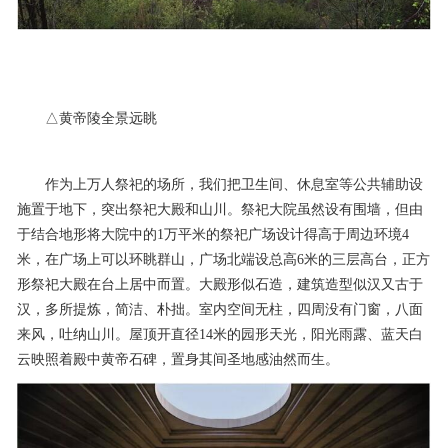
△黄帝陵全景远眺
作为上万人祭祀的场所，我们把卫生间、休息室等公共辅助设
施置于地下，突出祭祀大殿和山川。祭祀大院虽然设有围墙，但由
于结合地形将大院中的1万平米的祭祀广场设计得高于周边环境4
米，在广场上可以环眺群山，广场北端设总高6米的三层高台，正方
形祭祀大殿在台上居中而置。大殿形似石造，建筑造型似汉又古于
汉，多所提炼，简洁、朴拙。室内空间无柱，四周没有门窗，八面
来风，吐纳山川。屋顶开直径14米的园形天光，阳光雨露、蓝天白
云映照着殿中黄帝石碑，置身其间圣地感油然而生。