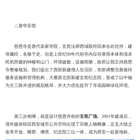
△唐华宾馆
慈恩寺是唐代皇家寺院，玄奘法师西域取经回来在此住持，建
塔藏经，名噪于史。但是上世纪90年代初寺内仅存唐塔本体和清末
民初所建的钟楼和山门，环境破败，设施简陋，政府让我主持慈恩
寺整修规划。我们提出了西部新建僧人生活区，东部调整完善接待
服务设施和管理机构，大雁搭北部新建玄奘纪念院，形成了以中轴
为主三路并进的规划格局，并大力优化提升了寺庙园林绿化环境。
第三步相继，就是设计慈恩寺前的
玄奘广场
。2001年建成后，
境外媒体惊叹西安城市公共空间出现了宗教人物雕像，足见大陆之
改革开放。雕塑、佛塔、纪念院三位一体，成为西安一处新地标。