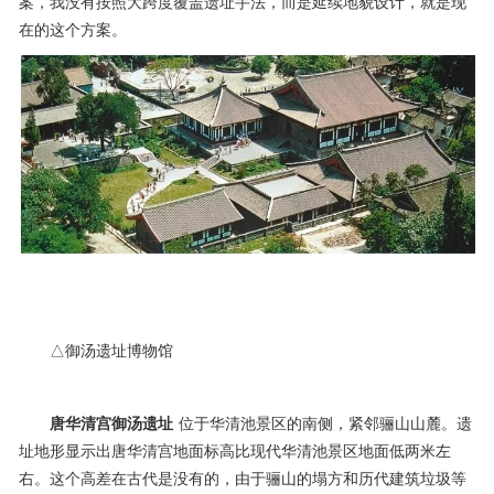
案，我没有按照大跨度覆盖遗址手法，而是延续地貌设计，就是现
在的这个方案。
△御汤遗址博物馆
唐华清宫御汤遗址
位于华清池景区的南侧，紧邻骊山山麓。遗
址地形显示出唐华清宫地面标高比现代华清池景区地面低两米左
右。这个高差在古代是没有的，由于骊山的塌方和历代建筑垃圾等