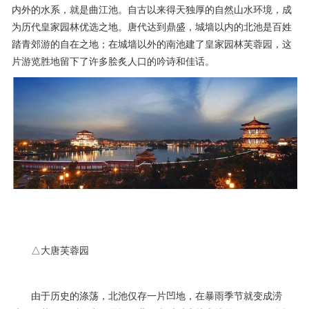
内外的水系，就是曲江池。自古以来得天独厚的自然山水环境，成
为历代皇家园林优选之地。唐代达到鼎盛，城墙以内的北池是百姓
踏青郊游的自在之地；在城墙以外的南池建了皇家园林芙蓉园，这
片游览胜地留下了许多脍炙人口的吟诗和佳话。
△大唐芙蓉园
由于历史的涤荡，北池仅存一片凹地，在暴雨季节就变成涝