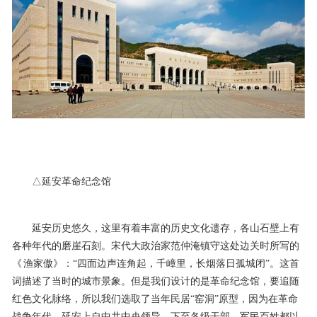
△延安革命纪念馆
延安历史悠久，这里有着丰富的历史文化遗存，各山石壁上有
各种年代的磨崖石刻。宋代大政治家范仲淹镇守这处边关时所写的
《 渔家傲》：“四面边声连角起，千嶂里，长烟落日孤城闭”。这首
词描述了当时的城市景象。但是我们设计的是革命纪念馆，要追随
红色文化脉络，所以我们选取了当年民居“窑洞”原型，因为在革命
战争年代，延安上自中共中央领导、下至各级干部、军民百姓都以