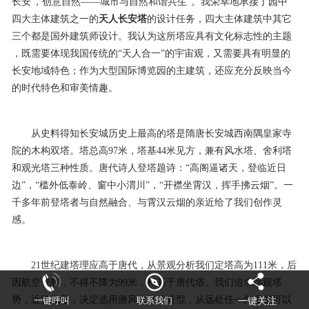
长安 ，创意自然——城市与自然和谐共生”。我荣幸地承接了园中
四大主体建筑之一的
天人长安塔
的设计任务，四大主体建筑中其它
三个都是国外建筑师设计。我认为这所塔应具有文化标志性的主题
，既需要体现我国传统的“天人合一”的宇宙观，又需要具有明显的
长安地域特色；作为大型国际博览园的主建筑，还应充分反映当今
的时代特色和审美情趣。
从史料得知长安城历史上最高的塔是隋唐长安城西南隅皇家寺
院的木构双塔。塔总高97米，塔基44米见方，兼有风水塔、舍利塔
和观光塔三种性质。唐代诗人登塔题诗：“高阁逼诸天，登临近日
边”，“槛外低泰岭、窗中小渭川”，“开襟坐霄汉，挥手拂云烟”。一
千多年前登塔者与自然融合、与霄汉云烟的亲近给了我们创作灵
感。
21世纪建塔理应高于唐代，从景观分析我们定塔高为111米，后
因航空管制，不得不降为99米，稍高于唐代塔。我们追求远观塔
势，近赏细形，决定选用唐风方塔的造型，从远处任一角度都可以
一键呼叫
联系我们
一键关注