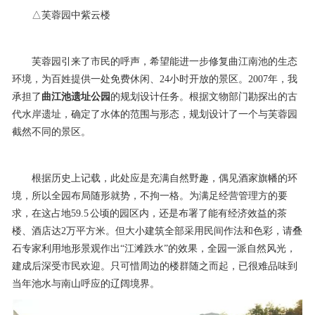
△芙蓉园中紫云楼
芙蓉园引来了市民的呼声，希望能进一步修复曲江南池的生态
环境，为百姓提供一处免费休闲、24小时开放的景区。2007年，我
承担了
曲江池遗址公园
的规划设计任务。根据文物部门勘探出的古
代水岸遗址，确定了水体的范围与形态，规划设计了一个与芙蓉园
截然不同的景区。
根据历史上记载，此处应是充满自然野趣，偶见酒家旗幡的环
境，所以全园布局随形就势，不拘一格。为满足经营管理方的要
求，在这占地59.5 公顷的园区内，还是布署了能有经济效益的茶
楼、酒店达2万平方米。但大小建筑全部采用民间作法和色彩，请叠
石专家利用地形景观作出“江滩跌水”的效果，全园一派自然风光，
建成后深受市民欢迎。只可惜周边的楼群随之而起，已很难品味到
当年池水与南山呼应的辽阔境界。