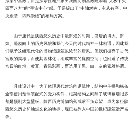
拟某个宫殿，而是探索性地抽象出我国历朝宫殿隠喻着“太极中央、
四面八方”的“宇宙中心”感。于是提出了“中轴对称，主从有序，中
央殿堂，四隅崇楼”的布局方案。
由于唐代是陕西悠久历史中最辉煌的时期，盛唐的博大、辉
煌、蓬勃向上的历史风貌和我们今天的时代精神一脉相通，因此我
们赋予这组现代化的博物馆建筑以浓郁的唐风。但我们摒弃了古代
宫殿的肃穆，而使其园林化，组成丰富的庭园空间；也回避了传统
宫殿的红墙、黄瓦、青绿彩画，而选用了黑、白、灰的素雅格调。
具体设计中，为了体现唐代建筑的逻辑性，结构中斗拱和椽条
全部使用预制装配式的受力构件，框架结构之间除了玻璃幕墙很多
都是预制大型壁板。陕西历史博物馆落成后不负众望，成为象征陕
西悠久历史和灿烂文化的地标，现已被列入中国20世纪建筑遗产名
录。