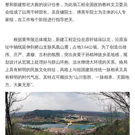
整和新建祭祀大殿的设计任务，为此项工程全国政协教科文卫委员
会组成了以周干峙部长、吴良镛院士、傅熹年院士为主体的 6人专
家组，在工作每个阶段进行指导把关。
根据黄帝陵总体规划，新建工程定位在原轩辕庙以北，沿原庙
址中轴线延伸到桥山支脉凤凰山麓，占地3.64公顷。为了创造出雄
伟、庄严、肃穆、古朴的氛围，突出炎黄子孙精神故乡圣地感，规
划设计从宏观上处理好与群山环抱、沮水缭绕大环境的关系。格局
上具有鲜明的民族文化特征，风格上与祖国建筑传统一脉相承又具
有鲜明的时代气息。其特点可概括为“山川形胜、一脉相承、天圆地
方、大象无形”。