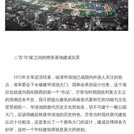
△'宫'与'城'之间的楔形基地建成实景
1972年文革还没结束，临潼华清池已成国内外游人关注的热
点，省革委会下令修建华清池大门。我奉命承担设计任务，这个项
目也就成为我在陕西的第一个“作品”。尽管当时我国批判复古主义
的浪潮还未平息，我斗胆提出建筑的风格形式要和它的功能与文化
背景相统一。华清池因唐代历史文化而知名，切不可建个一般公园
大门，应该明确反映唐华清池的历史特色。尽管当时我对唐代建筑
认识十分粗浅，还是拿出了一个唐风大门的设计，建成后博得各方
好评，这对一个年轻建筑师就是莫大的鼓励。