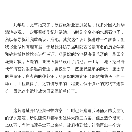
几年后，文革结束了，陕西旅游业更加发达，很多外国人到华
清池参观，一定要看杨贵妃的浴池。当时是个窄小的水磨石池子，
所以领导就让我重新设计浴池。其实这个设计就是讲一个故事，但
我尽量做到有理有据，于是我拜访了当时陕西省最有名的历史学家
和碑林博物馆馆长进行考证。杨贵妃的浴池是海棠花形的，呈四个
花瓣儿状，石造的。我按照资料设计了浴池。开工后，地下挖出唐
代华清宫的很多温泉管道，更挖出了一些唐代皇帝的御汤，唐太宗
的星辰汤，唐玄宗的莲花汤，杨贵妃的海棠汤（果然和我考证的一
样），工程就停了。之前讲故事的工程要让位于真正的文物古迹保
护，因此这个遗址成为国家保护单位了。
这片遗址开始征集保护方案，当时已经建造兵马俑大跨度空间
的保护建筑，所以建筑师都拿出这样大跨度方案。但是造价很高，
1500万，当时临潼是拿不出来的。政府找到我，让我再出一个方