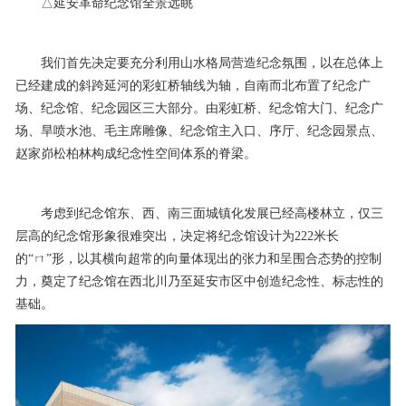
△延安革命纪念馆全景远眺
我们首先决定要充分利用山水格局营造纪念氛围，以在总体上
已经建成的斜跨延河的彩虹桥轴线为轴，自南而北布置了纪念广
场、纪念馆、纪念园区三大部分。由彩虹桥、纪念馆大门、纪念广
场、旱喷水池、毛主席雕像、纪念馆主入口、序厅、纪念园景点、
赵家峁松柏林构成纪念性空间体系的脊梁。
考虑到纪念馆东、西、南三面城镇化发展已经高楼林立，仅三
层高的纪念馆形象很难突出，决定将纪念馆设计为222米长
的“ㄇ”形，以其横向超常的向量体现出的张力和呈围合态势的控制
力，奠定了纪念馆在西北川乃至延安市区中创造纪念性、标志性的
基础。