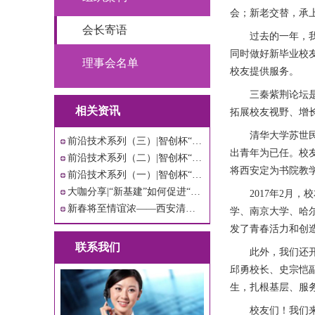
会；新老交替，承
会长寄语
过去的一年，
同时做好新毕业校
理事会名单
校友提供服务。
三秦紫荆论坛
相关资讯
拓展校友视野、增
清华大学苏世
前沿技术系列（三）|智创杯“人工智能
出青年为已任。校
前沿技术系列（二）|智创杯“网络空间
将西安定为书院教
前沿技术系列（一）|智创杯“生物科技
大咖分享|“新基建”如何促进“三个经
2017年2月
新春将至情谊浓——西安清华校友会看望
学、南京大学、哈
发了青春活力和创
联系我们
此外，我们还
邱勇校长、史宗恺副
生，扎根基层、服
校友们！我们