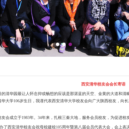
西安清华校友会会长寄语
日的清华园最让人怀念抑或畅想的应该是那湛蓝的天空、金黄的大道和清
清华大学106岁生日，我谨代表西安清华大学校友会向广大陕西校友，向
校友会成立于1983年。34年来，扎根三秦大地，服务会员校友，为促进
，举办了西安清华校友会祝母校建校105周年暨第八届会员代表大会，会上