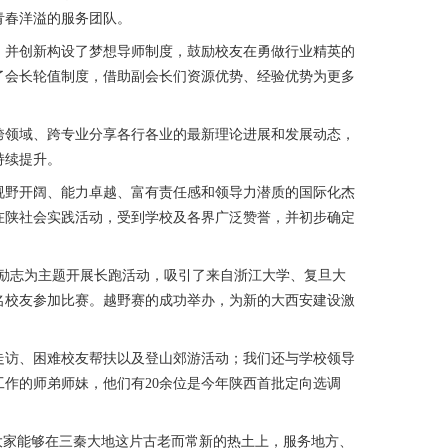
青春洋溢的服务团队。
，并创新构设了梦想导师制度，鼓励校友在勇做行业精英的
了会长轮值制度，借助副会长们资源优势、经验优势为更多
跨领域、跨专业分享各行各业的最新理论进展和发展动态，
持续提升。
视野开阔、能力卓越、富有责任感和领导力潜质的国际化杰
在陕社会实践活动，受到学校及各界广泛赞誉，并初步确定
创业励志为主题开展长跑活动，吸引了来自浙江大学、复旦大
余名校友参加比赛。越野赛的成功举办，为新的大西安建设激
走访、困难校友帮扶以及登山郊游活动；我们还与学校领导
工作的师弟师妹，他们有20余位是今年陕西首批定向选调
大家能够在三秦大地这片古老而常新的热土上，服务地方、