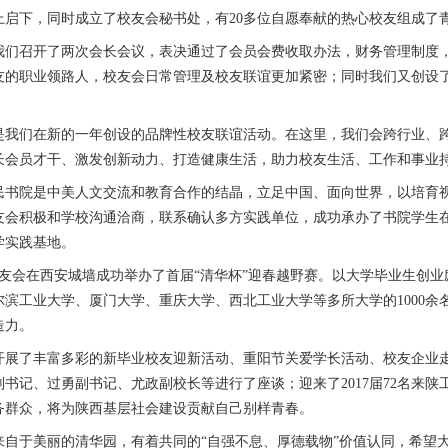
上启下，同时成立了校友会秘书处，有20多位自愿奉献的热心校友组成了
我们召开了两次会长会议，表决通过了会员会费收取办法，财务管理制度
友的职业领路人，校友会日常管理及校友联谊更加紧密；同时我们又创设
是我们在新的一年创设的品牌性校友联谊活动。在这里，我们会跨行业、
长会员才干、激发创新动力、打造健康生活，助力校友生活、工作和事业
民书院是中美人文交流和教育合作的结晶，立足中国、面向世界，以培育
友会积极和学校沟通洽商，联系确认多方实践单位，成功承办了书院学生
学实践基地。
，校友会在西安城墙成功举办了首届“清华杯”迎春越野赛。以大学毕业生
尔滨工业大学、厦门大学、重庆大学、西北工业大学等多所大学的1000
造力。
开展了丰富多彩的新毕业校友迎新活动、重阳节关爱学长活动、校友企业
书记、过勇副书记、尤政副校长等进行了座谈；迎来了2017届72名来陕
务群众，将为陕西基层社会建设贡献自己别样青春。
来自于美丽的清华园，有着共同的“自强不息、厚德载物”价值认同，希望